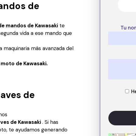
andos de
de mandos de Kawasaki
te
Tu no
a segunda vida a ese mando que
a maquinaria más avanzada del
moto de Kawasaki.
H
laves de
amos
laves de Kawasaki
. Si has
moto, te ayudamos generando