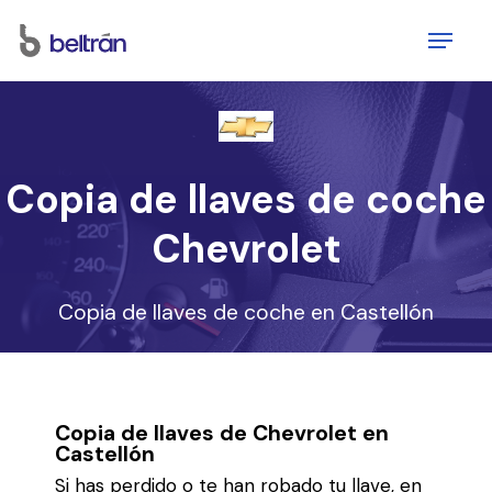
Skip
Menu
to
main
content
Copia de llaves de coche
Chevrolet
Copia de llaves de coche en Castellón
Copia de llaves de Chevrolet en
Castellón
Si has perdido o te han robado tu llave, en